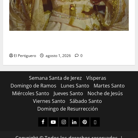
La Hermandad de la Entrega celebra la festividad de
la Reina de los Angeles
El Pertiguero
agosto 1, 2026
0
Semana Santa de Jerez
Vísperas
Domingo de Ramos
Lunes Santo
Martes Santo
Miércoles Santo
Jueves Santo
Noche de Jesús
Viernes Santo
Sábado Santo
Domingo de Resurrección
Facebook
Youtube
Instagram
Linked
Pinterest
Dribbble
IN
Copyright © Todos los derechos reservados.
|