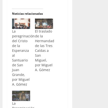
Noticias relacionadas
La
El traslado
peregrinación
de la
del Cristo
Hermandad
de la
de las Tres
Esperanza
Caídas a
al
San
Santuario
Miguel,
de San
por Miguel
Juan
A. Gómez
Grande,
por Miguel
A. Gómez
La