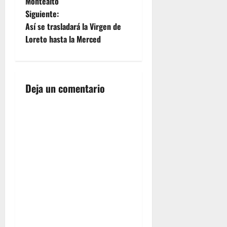
e
Montealto
Siguiente:
g
Así se trasladará la Virgen de
Loreto hasta la Merced
a
c
i
Deja un comentario
ó
n
d
e
e
n