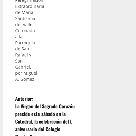
Peregrinación
Extraordinaria
de María
Santísima
del Valle
Coronada
a la
Parroquia
de San
Rafael y
San
Gabriel,
por Miguel
A. Gómez
N
Anterior:
La Virgen del Sagrado Corazón
a
preside este sábado en la
Catedral, la celebración del L
v
aniversario del Colegio