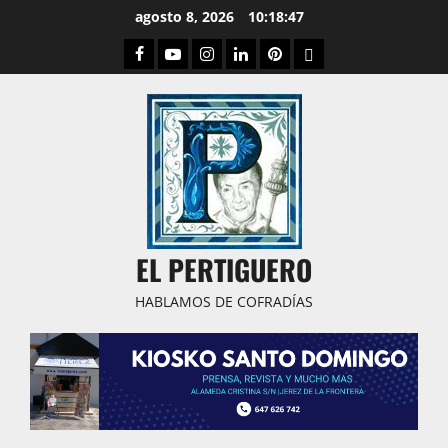
Saltar
agosto 8, 2026
10:18:48
al
Facebook
Youtube
Instagram
Linked
Pinterest
Dribbble
contenido
IN
EL PERTIGUERO
HABLAMOS DE COFRADÍAS