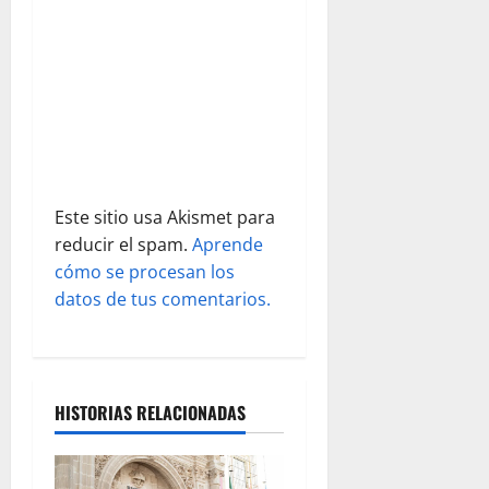
t
r
a
d
a
Este sitio usa Akismet para
s
reducir el spam.
Aprende
cómo se procesan los
datos de tus comentarios.
HISTORIAS RELACIONADAS