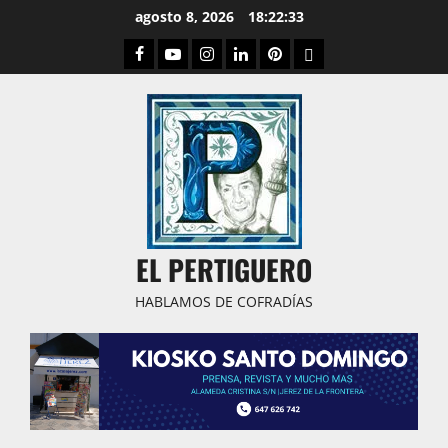
Saltar
agosto 8, 2026
18:22:35
al
Facebook
Youtube
Instagram
Linked
Pinterest
Dribbble
contenido
IN
EL PERTIGUERO
HABLAMOS DE COFRADÍAS