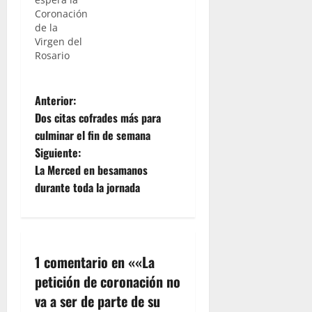
Coronación
de la
Virgen del
Rosario
N
Anterior:
Dos citas cofrades más para
a
culminar el fin de semana
Siguiente:
v
La Merced en besamanos
e
durante toda la jornada
g
a
1 comentario en «
«La
c
petición de coronación no
va a ser de parte de su
i