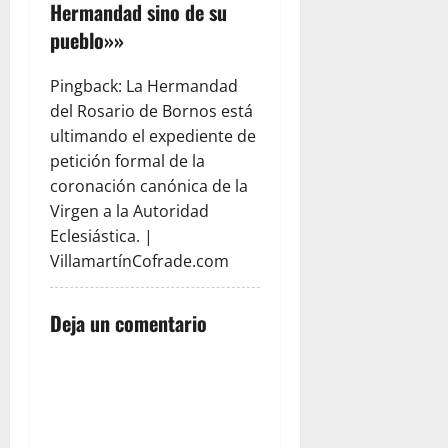
Hermandad sino de su
ó
pueblo»
»
n
Pingback:
La Hermandad
del Rosario de Bornos está
d
ultimando el expediente de
e
petición formal de la
coronación canónica de la
e
Virgen a la Autoridad
Eclesiástica. |
n
VillamartínCofrade.com
t
Deja un comentario
r
a
d