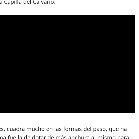
 Capilla del Calvario.
es, cuadra mucho en las formas del paso, que ha
tima fue la de dotar de más anchura al mismo para