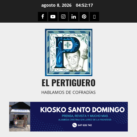
Saltar
agosto 8, 2026
04:52:18
al
Facebook
Youtube
Instagram
Linked
Pinterest
Dribbble
contenido
IN
EL PERTIGUERO
HABLAMOS DE COFRADÍAS