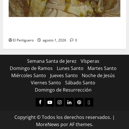
La Hermandad de la Entrega celebra la festividad de
la Reina de los Angeles
El Pertiguero
agosto 1, 2026
0
Semana Santa de Jerez
Vísperas
Domingo de Ramos
Lunes Santo
Martes Santo
Miércoles Santo
Jueves Santo
Noche de Jesús
Viernes Santo
Sábado Santo
Domingo de Resurrección
Facebook
Youtube
Instagram
Linked
Pinterest
Dribbble
IN
Copyright © Todos los derechos reservados.
|
MoreNews
por AF themes.