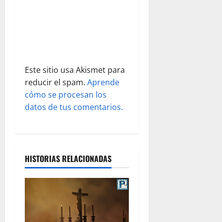
t
r
a
Este sitio usa Akismet para
d
reducir el spam.
Aprende
cómo se procesan los
a
datos de tus comentarios.
s
HISTORIAS RELACIONADAS