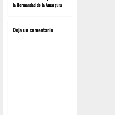
e
la Hermandad de la Amargura
g
a
Deja un comentario
c
i
ó
n
d
e
e
n