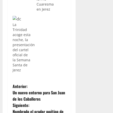
Cuaresma
en Jerez
La
Trinidad
acoge esta
noche, la
presentación
del cartel
oficial de
la Semana
Santa de
Jerez
N
Anterior:
Un nuevo entorno para San Juan
a
de los Caballeros
Siguiente:
v
Nombrado el orador poético de