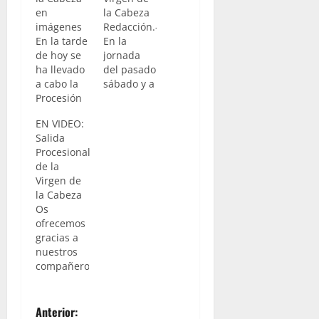
en
la Cabeza
imágenes
Redacción.-
En la tarde
En la
de hoy se
jornada
ha llevado
del pasado
a cabo la
sábado y a
Procesión
la
de la
finalizacion
EN VIDEO:
Virgen de
del pregón
Salida
la Cabeza,
dedicado a
Procesional
la cual
la Virgen
de la
tuvo que
de la
Virgen de
modificar
Cabeza,
la Cabeza
su
tuvo lugar
Os
recorrido
en la
ofrecemos
por las
Parroquia
gracias a
inclemencias
del Corpus
nuestros
meteorológicas.
Christi, la
compañeros
Nuestras
presentación
de “R
cámaras
del cartel
Videos
estuvieron
que
N
Cofrades”,
Anterior:
allí. Para
anuncia la