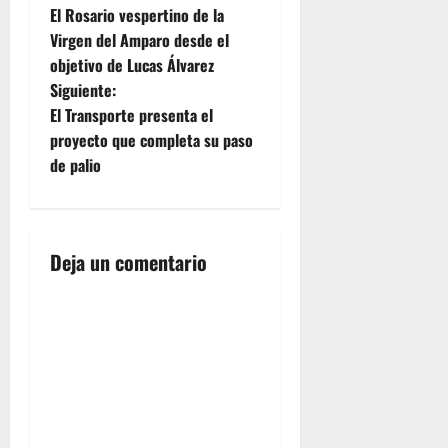
un
acceder a
salida
El Rosario vespertino de la
reportaje con
a
la galería
procesional
Virgen del Amparo desde el
los
completa
de la
objetivo de Lucas Álvarez
mejores
v
pulse aquí
propia
momentos
Siguiente:
imagen,
de la
titular de
e
El Transporte presenta el
procesión
la
proyecto que completa su paso
de la
Fraternidad
g
de palio
Virgen de
Mercedaria
la Cabeza
con sede
a
en la
en este…
jornada
c
del pasado
Deja un comentario
sábado.
i
ó
n
d