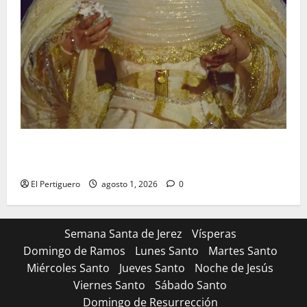
La Hermandad de la Entrega celebra la festividad de
la Reina de los Angeles
El Pertiguero
agosto 1, 2026
0
Semana Santa de Jerez
Vísperas
Domingo de Ramos
Lunes Santo
Martes Santo
Miércoles Santo
Jueves Santo
Noche de Jesús
Viernes Santo
Sábado Santo
Domingo de Resurrección