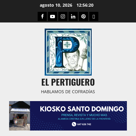
Saltar
agosto 10, 2026
12:56:21
al
Facebook
Youtube
Instagram
Linked
Pinterest
Dribbble
contenido
IN
EL PERTIGUERO
HABLAMOS DE COFRADÍAS