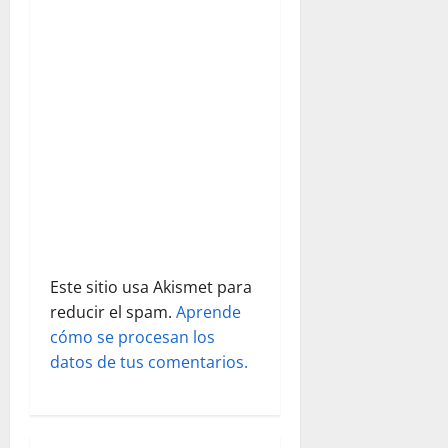
e
e
n
t
r
a
d
Este sitio usa Akismet para
a
reducir el spam.
Aprende
s
cómo se procesan los
datos de tus comentarios.