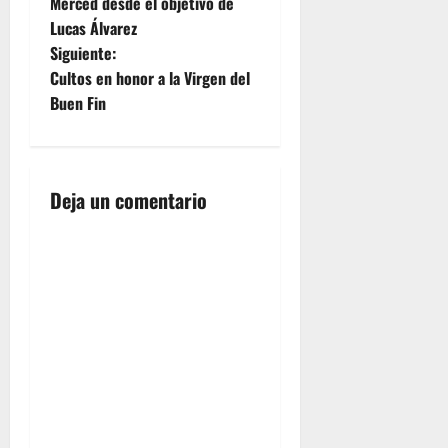
a
Merced desde el objetivo de
Lucas Álvarez
v
Siguiente:
e
Cultos en honor a la Virgen del
Buen Fin
g
a
Deja un comentario
c
i
ó
n
d
e