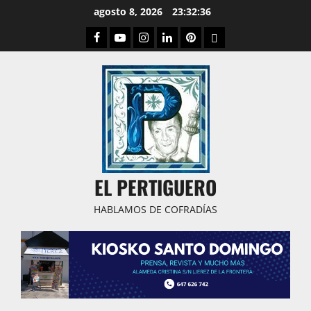
Saltar
agosto 8, 2026
23:32:37
al
Facebook
Youtube
Instagram
Linked
Pinterest
Dribbble
contenido
IN
EL PERTIGUERO
HABLAMOS DE COFRADÍAS