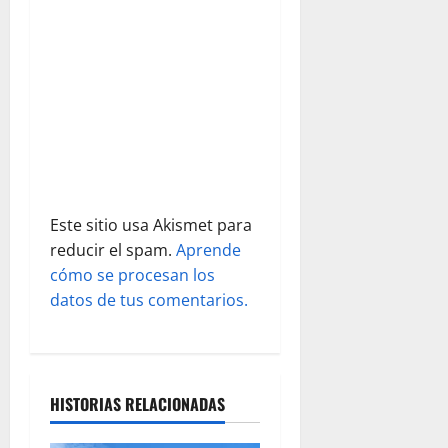
e
n
t
r
a
d
Este sitio usa Akismet para
reducir el spam.
Aprende
a
cómo se procesan los
s
datos de tus comentarios.
HISTORIAS RELACIONADAS