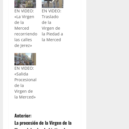
EN VIDEO:
EN VIDEO:
«La Virgen
Traslado
de la
de la
Merced
Virgen de
recorriendo
la Piedad a
las calles
la Merced
de Jerez»
EN VIDEO:
«Salida
Procesional
de la
Virgen de
la Merced»
N
Anterior:
La procesión de la Virgen de la