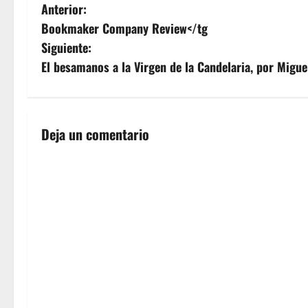
N
Anterior:
Bookmaker Company Review</tg
a
Siguiente:
v
El besamanos a la Virgen de la Candelaria, por Migu
e
g
Deja un comentario
a
c
i
ó
n
d