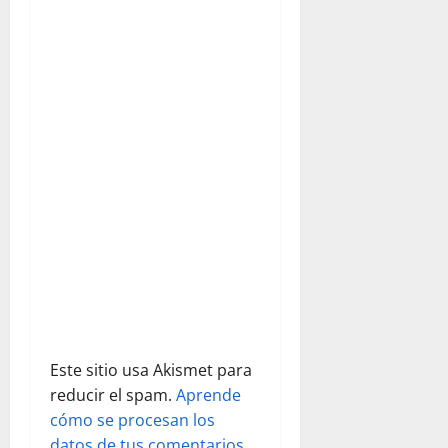
ó
n
d
e
e
n
t
r
a
Este sitio usa Akismet para
d
reducir el spam.
Aprende
cómo se procesan los
a
datos de tus comentarios.