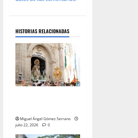
s
HISTORIAS RELACIONADAS
La procesión de la Virgen
del Carmen Coronada, por
Miguel A. Gómez
Miguel Ángel Gómez Serrano
julio 22, 2026
0