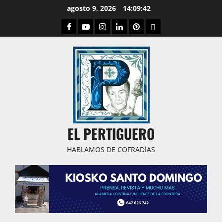
Saltar
agosto 9, 2026
14:09:43
al
Facebook
Youtube
Instagram
Linked
Pinterest
Dribbble
contenido
IN
EL PERTIGUERO
HABLAMOS DE COFRADÍAS