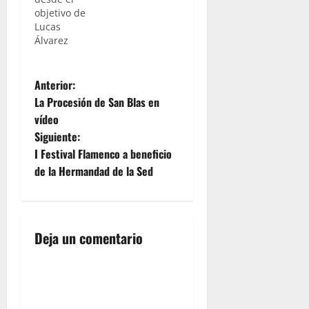
objetivo de
Lucas
Álvarez
N
Anterior:
La Procesión de San Blas en
a
vídeo
Siguiente:
v
I Festival Flamenco a beneficio
e
de la Hermandad de la Sed
g
a
Deja un comentario
c
i