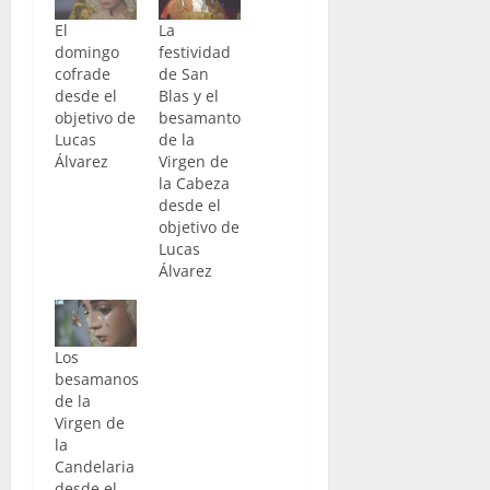
El
La
domingo
festividad
cofrade
de San
desde el
Blas y el
objetivo de
besamanto
Lucas
de la
Álvarez
Virgen de
la Cabeza
desde el
objetivo de
Lucas
Álvarez
Los
besamanos
de la
Virgen de
la
Candelaria
desde el