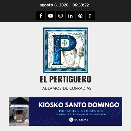
Saltar
agosto 6, 2026
06:53:23
al
Facebook
Youtube
Instagram
Linked
Pinterest
Dribbble
contenido
IN
EL PERTIGUERO
HABLAMOS DE COFRADÍAS