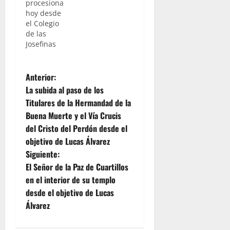
procesiona
hoy desde
el Colegio
de las
Josefinas
N
Anterior:
La subida al paso de los
a
Titulares de la Hermandad de la
Buena Muerte y el Vía Crucis
v
del Cristo del Perdón desde el
e
objetivo de Lucas Álvarez
Siguiente:
g
El Señor de la Paz de Cuartillos
en el interior de su templo
a
desde el objetivo de Lucas
c
Álvarez