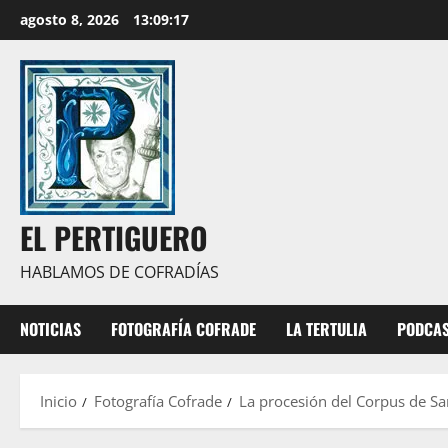
Saltar
agosto 8, 2026
13:09:18
al
contenido
EL PERTIGUERO
HABLAMOS DE COFRADÍAS
NOTICIAS
FOTOGRAFÍA COFRADE
LA TERTULIA
PODCA
Inicio
Fotografía Cofrade
La procesión del Corpus de Sa