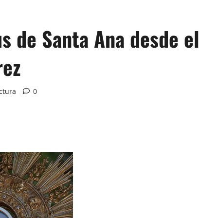
us de Santa Ana desde el
rez
ctura
0