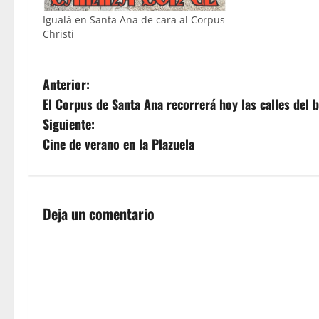
Igualá en Santa Ana de cara al Corpus
Christi
N
Anterior:
El Corpus de Santa Ana recorrerá hoy las calles del b
a
Siguiente:
v
Cine de verano en la Plazuela
e
g
Deja un comentario
a
c
i