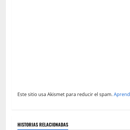
ó
n
d
e
e
n
t
r
Este sitio usa Akismet para reducir el spam.
Aprend
a
d
a
HISTORIAS RELACIONADAS