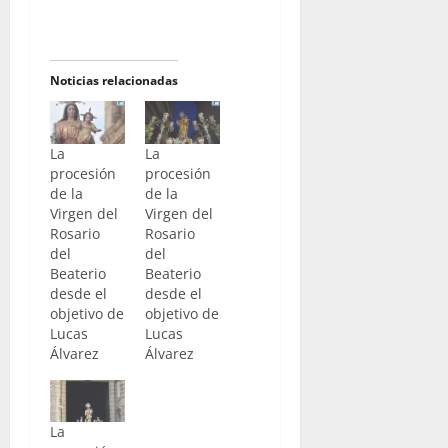
Noticias relacionadas
La
La
procesión
procesión
de la
de la
Virgen del
Virgen del
Rosario
Rosario
del
del
Beaterio
Beaterio
desde el
desde el
objetivo de
objetivo de
Lucas
Lucas
Álvarez
Álvarez
La