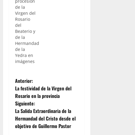
procesión
de la
Virgen del
Rosario
del
Beaterio y
de la
Hermandad
de la
Yedra en
imágenes
N
Anterior:
La festividad de la Virgen del
a
Rosario en la provincia
Siguiente:
v
La Salida Extraordinaria de la
e
Hermandad del Cristo desde el
objetivo de Guillermo Pastor
g