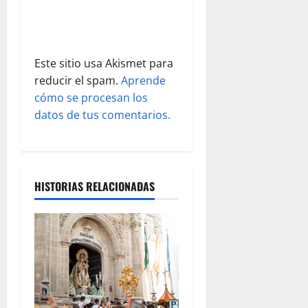
r
a
d
Este sitio usa Akismet para
reducir el spam.
Aprende
a
cómo se procesan los
s
datos de tus comentarios.
HISTORIAS RELACIONADAS