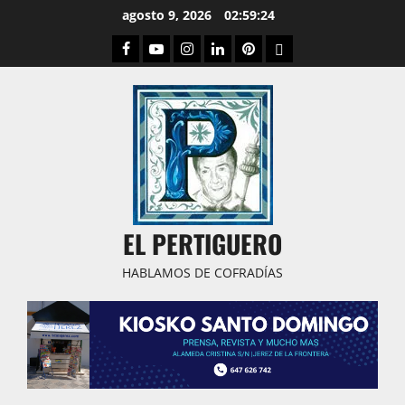
Saltar
agosto 9, 2026
02:59:25
al
Facebook
Youtube
Instagram
Linked
Pinterest
Dribbble
contenido
IN
EL PERTIGUERO
HABLAMOS DE COFRADÍAS