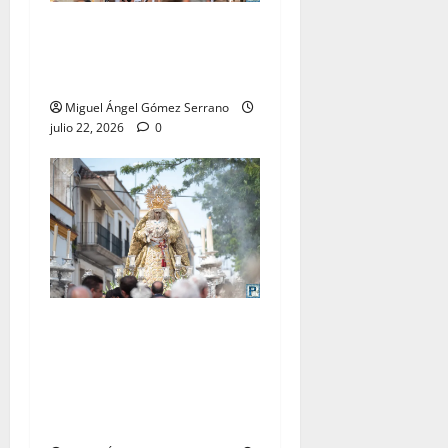
La procesión de la Virgen
del Carmen Coronada, por
Miguel A. Gómez
Miguel Ángel Gómez Serrano
julio 22, 2026
0
El traslado de la Esperanza
Coronada para la bendición
del Centro de Salud que
lleva su nombre, por Miguel
A. Gómez