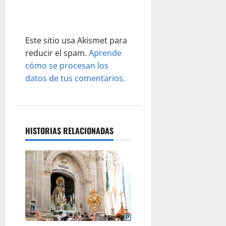
a
d
Este sitio usa Akismet para
a
reducir el spam.
Aprende
s
cómo se procesan los
datos de tus comentarios.
HISTORIAS RELACIONADAS