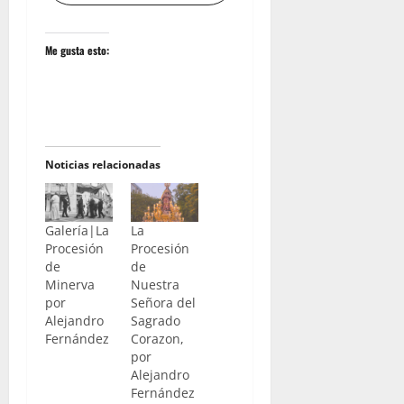
Me gusta esto:
Noticias relacionadas
Galería|La
La
Procesión
Procesión
de
de
Minerva
Nuestra
por
Señora del
Alejandro
Sagrado
Fernández
Corazon,
por
Alejandro
Fernández