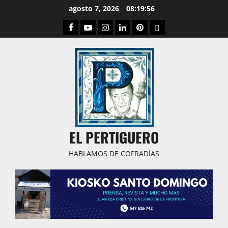
Saltar
agosto 7, 2026
08:19:57
al
Facebook
Youtube
Instagram
Linked
Pinterest
Dribbble
contenido
IN
EL PERTIGUERO
HABLAMOS DE COFRADÍAS