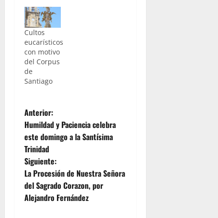
Cultos
eucarísticos
con motivo
del Corpus
de
Santiago
N
Anterior:
Humildad y Paciencia celebra
a
este domingo a la Santísima
Trinidad
v
Siguiente:
e
La Procesión de Nuestra Señora
del Sagrado Corazon, por
g
Alejandro Fernández