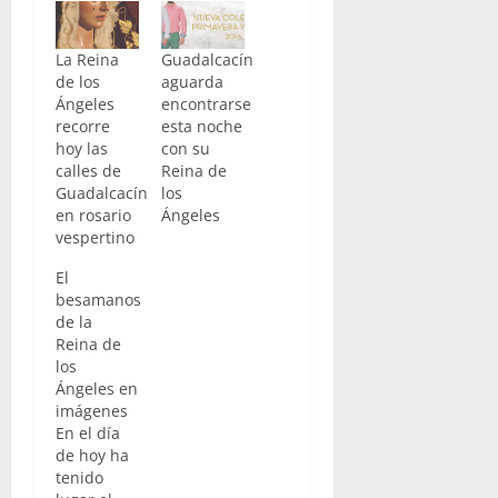
La Reina
Guadalcacín
de los
aguarda
Ángeles
encontrarse
recorre
esta noche
hoy las
con su
calles de
Reina de
Guadalcacín
los
en rosario
Ángeles
vespertino
El
besamanos
de la
Reina de
los
Ángeles en
imágenes
En el día
de hoy ha
tenido