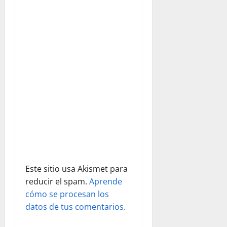
n
cámaras
estuvieron
d
allí. Para
acceder a
la galería
e
completa
pulse…
e
n
t
r
a
Este sitio usa Akismet para
d
reducir el spam.
Aprende
cómo se procesan los
a
datos de tus comentarios.
s