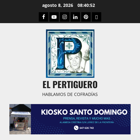
Saltar
agosto 8, 2026
08:40:53
al
Facebook
Youtube
Instagram
Linked
Pinterest
Dribbble
contenido
IN
EL PERTIGUERO
HABLAMOS DE COFRADÍAS