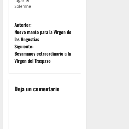
lugar el
Solemne
Besamanos
de la
N
Reina de
Anterior:
los
Nuevo manto para la Virgen de
Ángeles en
a
las Angustias
Capuchinos,
Siguiente:
un
v
Besamanos
Besamanos extraordinario a la
que inicia
e
Virgen del Traspaso
los actos
por el
g
aniversario
de la
a
Porciúncula
Deja un comentario
que
c
celebra la
Hermandad
i
de la
Sagrada
ó
Mortaja.
Nuestras