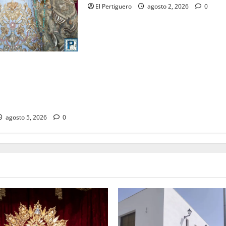
El Pertiguero
agosto 2, 2026
0
eta el
o musical de la
speranza en la
na Santa
agosto 5, 2026
0