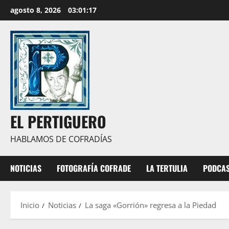
Saltar
agosto 8, 2026
03:01:18
al
contenido
EL PERTIGUERO
HABLAMOS DE COFRADÍAS
NOTICIAS
FOTOGRAFÍA COFRADE
LA TERTULIA
PODCA
Inicio
Noticias
La saga «Gorrión» regresa a la Piedad