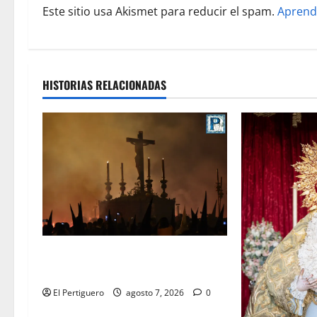
Este sitio usa Akismet para reducir el spam.
Aprend
a
d
a
HISTORIAS RELACIONADAS
s
La Hermandad de la Viga celebra
este viernes su tradicional pregón
El Pertiguero
agosto 7, 2026
0