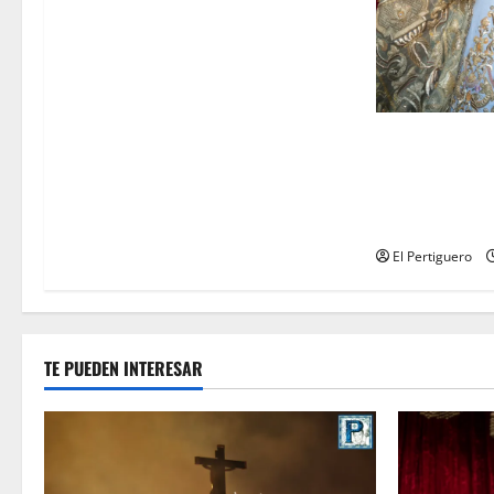
La Yedra compl
acompañamient
Virgen de la E
próxima Sema
El Pertiguero
TE PUEDEN INTERESAR