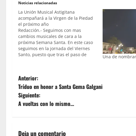
Noticias relacionadas
La Unión Musical Astigitana
acompañará a la Virgen de la Piedad
el próximo año
Redacción.- Seguimos con mas
cambios musicales de cara a la
próxima Semana Santa. En este caso
seguimos en la jornada del Viernes
Santo, puesto que tras el paso de
Una de nombram
palio de la Virgen de la Piedad se
estrenará la Unión Musical Astigitana,
sustituyendo por tanto a la Banda de
N
Anterior:
Música…
Tríduo en honor a Santa Gema Galgani
a
Siguiente:
v
A vueltas con lo mismo…
e
g
Deja un comentario