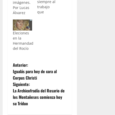
siempre al
imágenes.
trabajo
Por Lucas
que
Álvarez
realiza
nuestro
compañero
Lucas
Eleciones
Álvarez de
en la
“La Pasión
Hermandad
Digital”, os
del Rocío
ofrecemos
a
continuación
N
Anterior:
una
Igualás para hoy de cara al
galería
a
Corpus Christi
fotográfica de
Siguiente:
la vuelta
v
de la
La Archicofradía del Rosario de
jerezana
e
los Montañeses comienza hoy
Hermandad
su Tríduo
del Rocío.
g
Para ver
galería