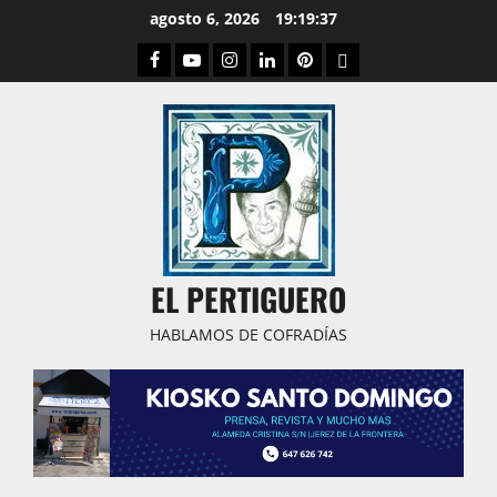
Saltar
agosto 6, 2026
19:19:38
al
Facebook
Youtube
Instagram
Linked
Pinterest
Dribbble
contenido
IN
EL PERTIGUERO
HABLAMOS DE COFRADÍAS