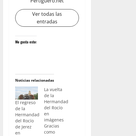
Pertiguero.net
Ver todas las
entradas
Me gusta esto:
Noticias relacionadas
La vuelta
de la
Hermandad
El regreso
del Rocío
de la
en
Hermandad
imágenes
del Rocío
Gracias
de Jerez
como
en