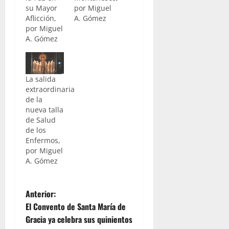
su Mayor
por Miguel
Aflicción,
A. Gómez
por Miguel
A. Gómez
La salida
extraordinaria
de la
nueva talla
de Salud
de los
Enfermos,
por Miguel
A. Gómez
N
Anterior:
El Convento de Santa María de
a
Gracia ya celebra sus quinientos