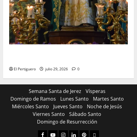
Santa Marta bendice las calles de Jerez en su
tradicional procesión de alabanzas
El Pertiguero
julio 29, 2026
0
Semana Santa de Jerez
Vísperas
Domingo de Ramos
Lunes Santo
Martes Santo
Miércoles Santo
Jueves Santo
Noche de Jesús
Viernes Santo
Sábado Santo
Domingo de Resurrección
Facebook
Youtube
Instagram
Linked
Pinterest
Dribbble