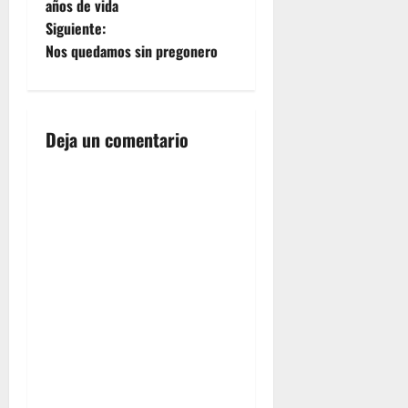
años de vida
v
Siguiente:
e
Nos quedamos sin pregonero
g
a
Deja un comentario
c
i
ó
n
d
e
e