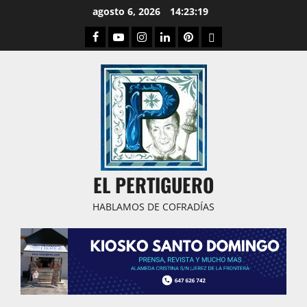
Saltar
agosto 6, 2026
14:23:20
al
Facebook
Youtube
Instagram
Linked
Pinterest
Dribbble
contenido
IN
EL PERTIGUERO
HABLAMOS DE COFRADÍAS