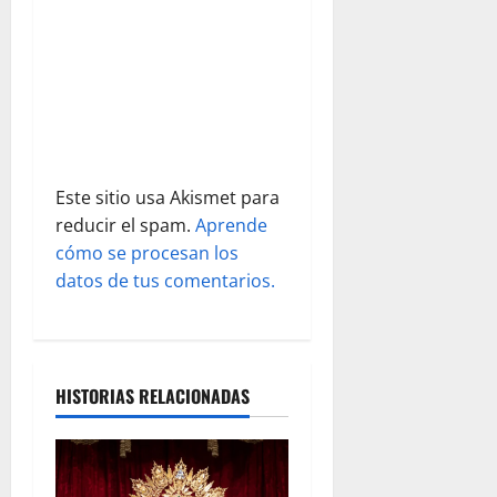
n
t
r
a
Este sitio usa Akismet para
d
reducir el spam.
Aprende
cómo se procesan los
a
datos de tus comentarios.
s
HISTORIAS RELACIONADAS