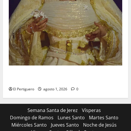
La Hermandad de la Entrega celebra la festividad de
la Reina de los Angeles
El Pertiguero
agosto 1, 2026
0
Semana Santa de Jerez
Vísperas
Domingo de Ramos
Lunes Santo
Martes Santo
Miércoles Santo
Jueves Santo
Noche de Jesús