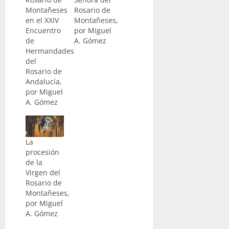
Montañeses
Rosario de
en el XXIV
Montañeses,
Encuentro
por Miguel
de
A. Gómez
Hermandades
del
Rosario de
Andalucía,
por Miguel
A. Gómez
La
procesión
de la
Virgen del
Rosario de
Montañeses,
por Miguel
A. Gómez