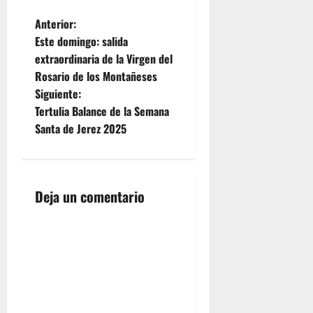
N
Anterior:
Este domingo: salida
a
extraordinaria de la Virgen del
Rosario de los Montañeses
v
Siguiente:
e
Tertulia Balance de la Semana
Santa de Jerez 2025
g
a
Deja un comentario
c
i
ó
n