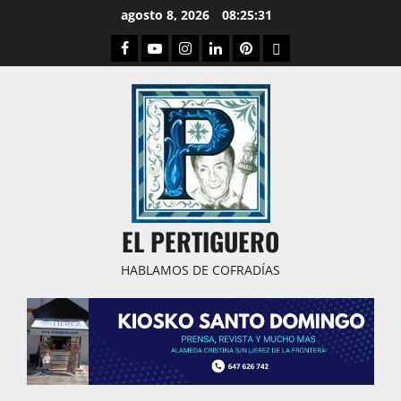
Saltar
agosto 8, 2026
08:25:32
al
Facebook
Youtube
Instagram
Linked
Pinterest
Dribbble
contenido
IN
EL PERTIGUERO
HABLAMOS DE COFRADÍAS