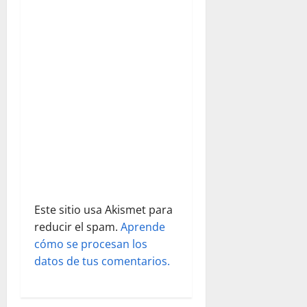
d
e
e
n
t
r
a
d
Este sitio usa Akismet para
reducir el spam.
Aprende
a
cómo se procesan los
s
datos de tus comentarios.