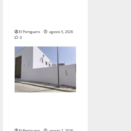
La Yedra completa el
acompañamiento musical de
la Virgen de la Esperanza en
la próxima Semana Santa
El Pertiguero
agosto 5, 2026
0
La Hermandad de la Misión
entra en la recta final para
la bendición de su Casa de
Hermandad
El Pertiguero
agosto 2, 2026