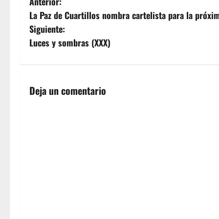
N
Anterior:
La Paz de Cuartillos nombra cartelista para la próx
a
Siguiente:
v
Luces y sombras (XXX)
e
g
Deja un comentario
a
c
i
ó
n
d