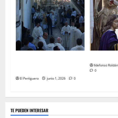
LO NUNCA VIST
La Diócesis de Asidonia-Jerez se
prepara para la Solemnidad del
Ildefonso Roldá
Corpus Christi
0
El Pertiguero
junio 1, 2026
0
TE PUEDEN INTERESAR