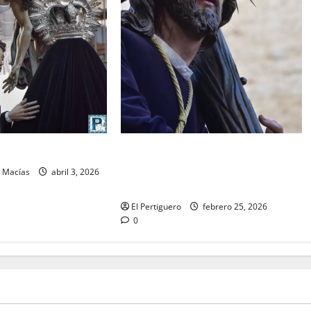
El Señor de la Salud presidirá el
O: Viernes Santo
Vía Crucis Parroquial de San Rafael
n Macías
abril 3, 2026
este domingo
El Pertiguero
febrero 25, 2026
0