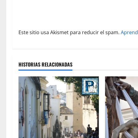
n
t
r
Este sitio usa Akismet para reducir el spam.
Aprend
a
d
a
HISTORIAS RELACIONADAS
s