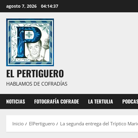
Saltar
agosto 7, 2026
04:14:38
al
contenido
EL PERTIGUERO
HABLAMOS DE COFRADÍAS
NOTICIAS
FOTOGRAFÍA COFRADE
LA TERTULIA
PODCA
Inicio
ElPertiguero
La segunda entrega del Tríptico Mar