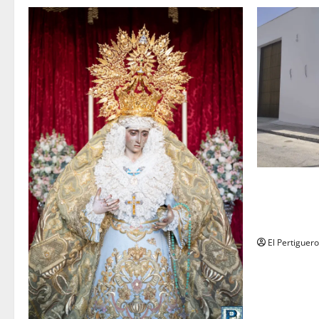
La Hermanda
recta final 
de Herman
El Pertiguero