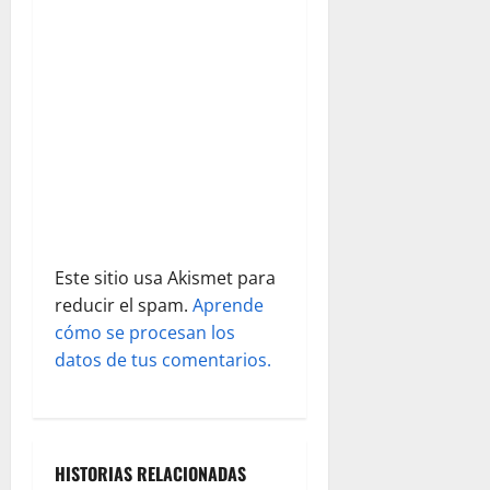
e
n
t
r
a
d
Este sitio usa Akismet para
a
reducir el spam.
Aprende
s
cómo se procesan los
datos de tus comentarios.
HISTORIAS RELACIONADAS