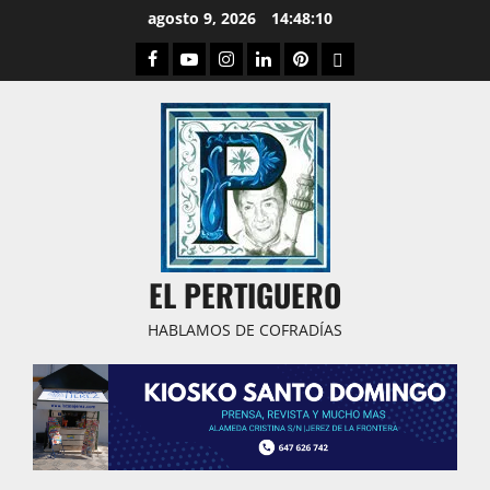
Saltar
agosto 9, 2026
14:48:11
al
Facebook
Youtube
Instagram
Linked
Pinterest
Dribbble
contenido
IN
EL PERTIGUERO
HABLAMOS DE COFRADÍAS