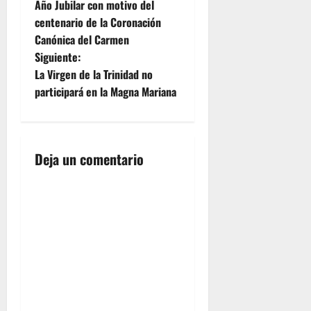
a
Año Jubilar con motivo del
centenario de la Coronación
v
Canónica del Carmen
e
Siguiente:
La Virgen de la Trinidad no
g
participará en la Magna Mariana
a
c
Deja un comentario
i
ó
n
d
e