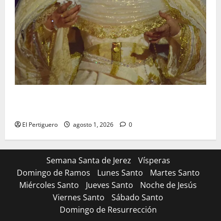
La Hermandad de la Entrega celebra la festividad de
la Reina de los Angeles
El Pertiguero
agosto 1, 2026
0
Semana Santa de Jerez
Vísperas
Domingo de Ramos
Lunes Santo
Martes Santo
Miércoles Santo
Jueves Santo
Noche de Jesús
Viernes Santo
Sábado Santo
Domingo de Resurrección