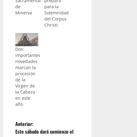
Sacramental
prepara
de
para la
Minerva
Solemnidad
del Corpus
Christi
Dos
importantes
novedades
marcan la
procesión
de la
Virgen de
la Cabeza
en este
año
N
Anterior:
Este sábado dará comienzo el