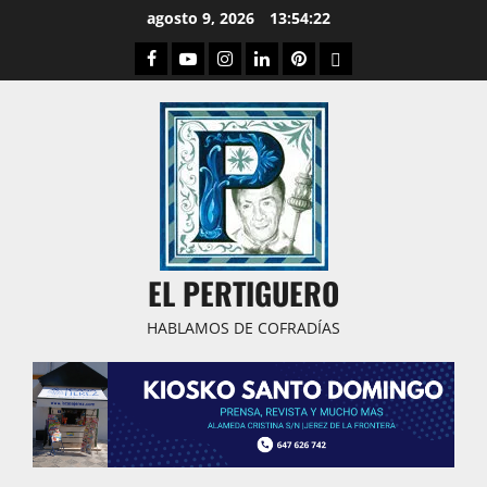
Saltar
agosto 9, 2026
13:54:23
al
Facebook
Youtube
Instagram
Linked
Pinterest
Dribbble
contenido
IN
EL PERTIGUERO
HABLAMOS DE COFRADÍAS