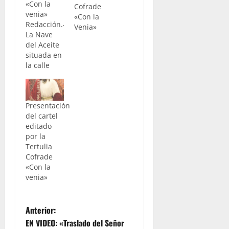
«Con la
Cofrade
venia»
«Con la
Redacción.-
Venia»
La Nave
del Aceite
situada en
la calle
Barranco
de nuestra
ciudad y
Presentación
sede
del cartel
oficial de
editado
la Peña
por la
Flamenca
Tertulia
"La Buena
Cofrade
Gente", es
«Con la
el
venia»
escenario
elegido
para que
N
en la
Anterior:
jornada
EN VIDEO: «Traslado del Señor
del