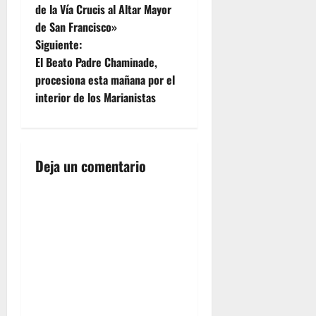
a
de la Vía Crucis al Altar Mayor
próximo
de San Francisco»
viernes a
v
las 14.30
Siguiente:
horas de
e
El Beato Padre Chaminade,
la tarde,
procesiona esta mañana por el
se
g
interior de los Marianistas
presenten
los actos
a
que
llevará a
c
cabo…
Deja un comentario
i
ó
n
d
e