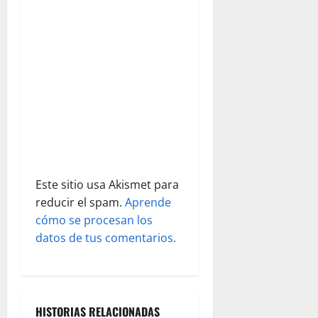
e
n
t
r
a
d
Este sitio usa Akismet para
a
reducir el spam.
Aprende
s
cómo se procesan los
datos de tus comentarios.
HISTORIAS RELACIONADAS