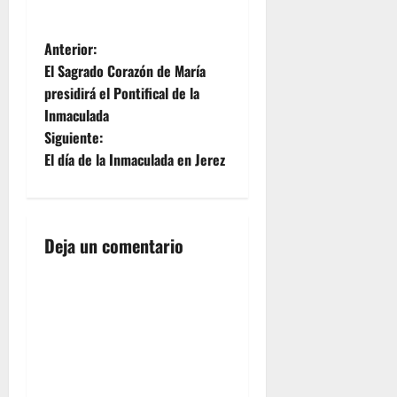
N
Anterior:
El Sagrado Corazón de María
a
presidirá el Pontifical de la
Inmaculada
v
Siguiente:
e
El día de la Inmaculada en Jerez
g
a
Deja un comentario
c
i
ó
n