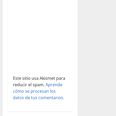
d
e
e
n
t
r
a
Este sitio usa Akismet para
d
reducir el spam.
Aprende
cómo se procesan los
a
datos de tus comentarios.
s