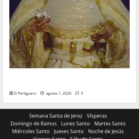
La Hermandad de la Entrega celebra la festividad de
la Reina de los Angeles
El Pertiguero
agosto 1, 2026
0
Semana Santa de Jerez
Vísperas
Domingo de Ramos
Lunes Santo
Martes Santo
Miércoles Santo
Jueves Santo
Noche de Jesús