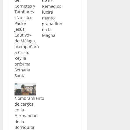
de
de los
Cornetas y
Remedios
Tambores
lucirá
«Nuestro
manto
Padre
granadino
Jesús
en la
Cautivo»
Magna
de Málaga,
acompañará
a Cristo
Rey la
próxima
Semana
Santa
Nombramiento
de cargos
en la
Hermandad
de la
Borriquita