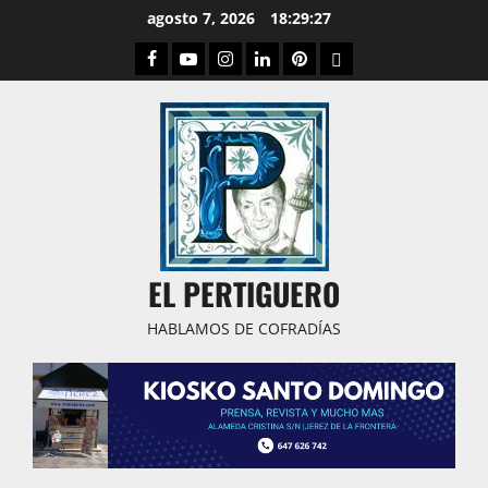
Saltar
agosto 7, 2026
18:29:28
al
Facebook
Youtube
Instagram
Linked
Pinterest
Dribbble
contenido
IN
EL PERTIGUERO
HABLAMOS DE COFRADÍAS