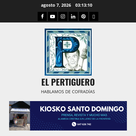
Saltar
agosto 7, 2026
03:13:11
al
Facebook
Youtube
Instagram
Linked
Pinterest
Dribbble
contenido
IN
EL PERTIGUERO
HABLAMOS DE COFRADÍAS