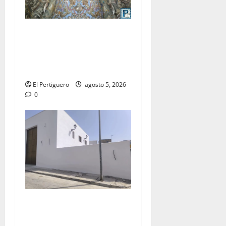
La Yedra completa el
acompañamiento musical de
la Virgen de la Esperanza en
la próxima Semana Santa
El Pertiguero
agosto 5, 2026
0
La Hermandad de la Misión
entra en la recta final para