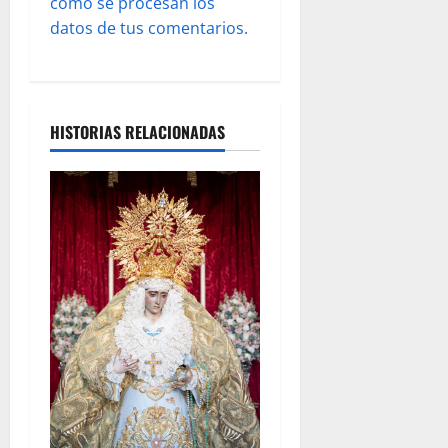
d
cómo se procesan los
datos de tus comentarios.
a
s
HISTORIAS RELACIONADAS