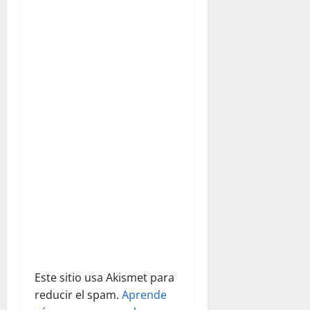
i
ó
n
d
e
e
n
t
r
a
Este sitio usa Akismet para
reducir el spam.
Aprende