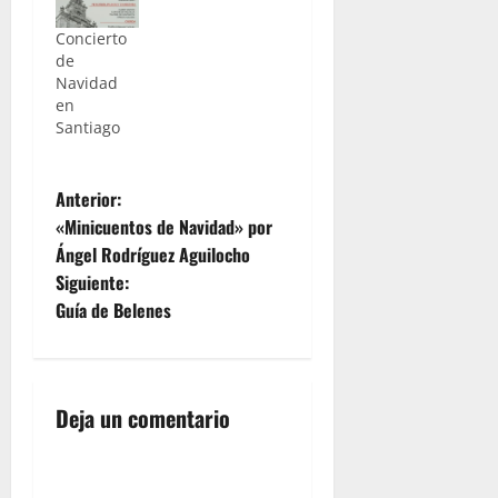
Concierto
de
Navidad
en
Santiago
N
Anterior:
«Minicuentos de Navidad» por
a
Ángel Rodríguez Aguilocho
Siguiente:
v
Guía de Belenes
e
g
Deja un comentario
a
c