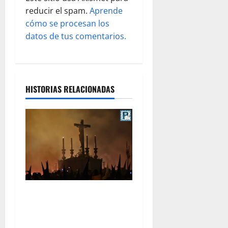
reducir el spam.
Aprende
a
cómo se procesan los
s
datos de tus comentarios.
HISTORIAS RELACIONADAS
La Hermandad de la Viga
celebra este viernes su
tradicional pregón