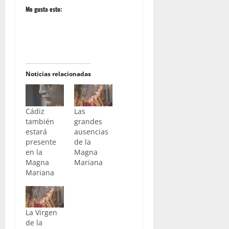
Me gusta esto:
Noticias relacionadas
Cádiz
Las
también
grandes
estará
ausencias
presente
de la
en la
Magna
Magna
Mariana
Mariana
La Virgen
de la