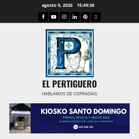
Saltar
agosto 9, 2026
15:49:38
al
Facebook
Youtube
Instagram
Linked
Pinterest
Dribbble
contenido
IN
EL PERTIGUERO
HABLAMOS DE COFRADÍAS