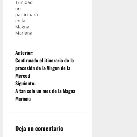
Trinidad
no
participará
en la
Magna
Mariana
N
Anterior:
Confirmado el itinerario de la
a
procesión de la Virgen de la
Merced
v
Siguiente:
e
A tan solo un mes de la Magna
Mariana
g
a
Deja un comentario
c