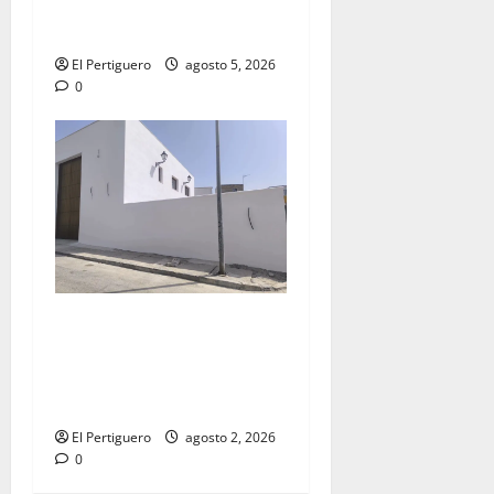
la Virgen de la Esperanza en
la próxima Semana Santa
El Pertiguero
agosto 5, 2026
0
La Hermandad de la Misión
entra en la recta final para
la bendición de su Casa de
Hermandad
El Pertiguero
agosto 2, 2026
0