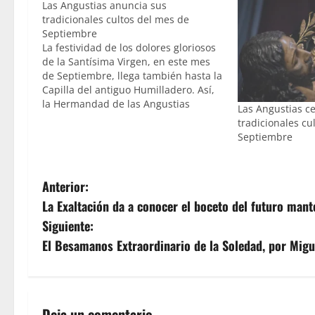
Las Angustias anuncia sus
tradicionales cultos del mes de
Septiembre
La festividad de los dolores gloriosos
de la Santísima Virgen, en este mes
de Septiembre, llega también hasta la
Capilla del antiguo Humilladero. Así,
la Hermandad de las Angustias
Las Angustias c
anuncia cultos en honor a su titular,
tradicionales cu
iniciándose el próximo jueves 13 a
Septiembre
las a las 20'45 horas, con el rezo de…
N
Anterior:
La Exaltación da a conocer el boceto del futuro man
a
Siguiente:
v
El Besamanos Extraordinario de la Soledad, por Mig
e
g
Deja un comentario