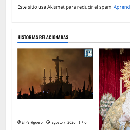
r
Este sitio usa Akismet para reducir el spam.
Aprend
a
d
a
HISTORIAS RELACIONADAS
s
La Hermandad de la Viga celebra
este viernes su tradicional pregón
El Pertiguero
agosto 7, 2026
0