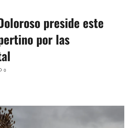
Doloroso preside este
ertino por las
tal
0