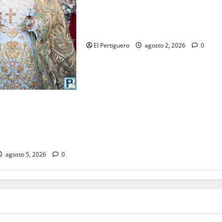
La Hermandad de la Misión entra
en la recta final para la bendición
de su Casa de Hermandad
El Pertiguero
agosto 2, 2026
0
eta el
o musical de la
speranza en la
na Santa
agosto 5, 2026
0