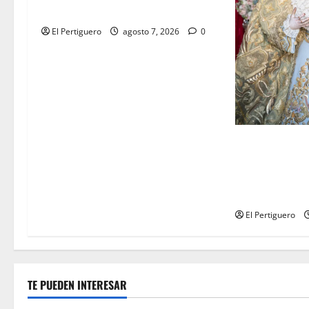
este viernes su tradicional pregón
El Pertiguero
agosto 7, 2026
0
La Yedra compl
acompañamient
Virgen de la E
próxima Sema
El Pertiguero
TE PUEDEN INTERESAR