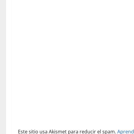
a
c
i
ó
n
d
e
e
n
t
r
Este sitio usa Akismet para reducir el spam.
Aprend