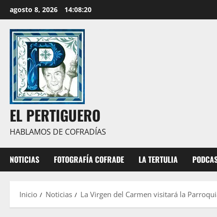
Saltar
agosto 8, 2026
14:08:21
al
contenido
EL PERTIGUERO
HABLAMOS DE COFRADÍAS
NOTICIAS
FOTOGRAFÍA COFRADE
LA TERTULIA
PODCA
Inicio
Noticias
La Virgen del Carmen visitará la Parroqu