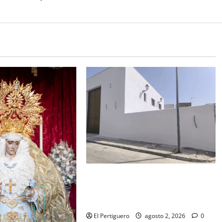
La Hermandad de la Misión entra
en la recta final para la bendición
de su Casa de Hermandad
El Pertiguero
agosto 2, 2026
0