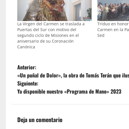
La Virgen del Carmen se traslada a
Triduo en honor 
Puertas del Sur con motivo del
Carmen en la Par
segundo ciclo de Misiones en el
Sed
aniversario de su Coronación
Canónica
N
Anterior:
«Un puñal de Dolor», la obra de Tomás Terán que il
a
Siguiente:
v
Ya disponible nuestro «Programa de Mano» 2023
e
g
Deja un comentario