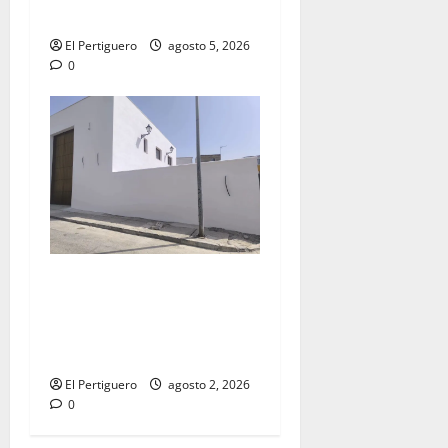
la próxima Semana Santa
El Pertiguero
agosto 5, 2026
0
La Hermandad de la Misión
entra en la recta final para
la bendición de su Casa de
Hermandad
El Pertiguero
agosto 2, 2026
0