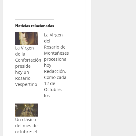
Noticias relacionadas
La Virgen
del
Rosario de
La Virgen
Montañeses
de la
procesiona
Confortación
hoy
preside
Redacción.-
hoy un
Como cada
Rosario
12 de
Vespertino
Octubre,
los
cofrades
jerezanos
tenemos
Un clásico
una cita
del mes de
en torno a
octubre: el
la