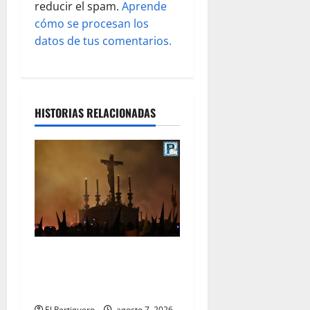
s
reducir el spam.
Aprende
cómo se procesan los
datos de tus comentarios.
HISTORIAS RELACIONADAS
La Hermandad de la Viga
celebra este viernes su
tradicional pregón
El Pertiguero
agosto 7, 2026