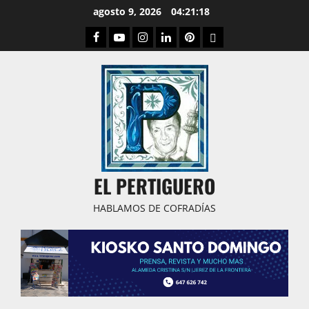
Saltar
agosto 9, 2026
04:21:19
al
Facebook
Youtube
Instagram
Linked
Pinterest
Dribbble
contenido
IN
EL PERTIGUERO
HABLAMOS DE COFRADÍAS