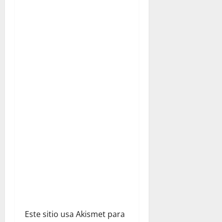
ó
n
d
e
e
n
t
r
a
d
a
Este sitio usa Akismet para