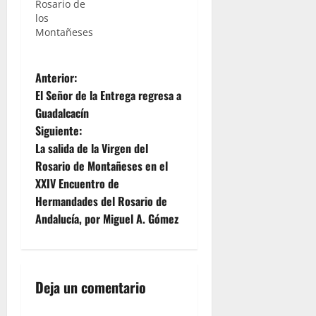
Rosario de
advocación
los
del
Montañeses
Rosario. Le
toca el
turno a la
N
Archicofradía
Anterior:
del
El Señor de la Entrega regresa a
a
Rosario de
Guadalcacín
los
Siguiente:
Montañeses,
v
que en la
La salida de la Virgen del
jornada de
e
Rosario de Montañeses en el
hoy
XXIV Encuentro de
pondrá a
g
Hermandades del Rosario de
su titular
en la calle
Andalucía, por Miguel A. Gómez
a
como
culmen a
c
los cultos
que…
i
Deja un comentario