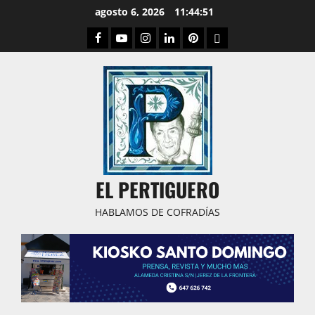
Saltar
agosto 6, 2026
11:44:52
al
Facebook
Youtube
Instagram
Linked
Pinterest
Dribbble
contenido
IN
EL PERTIGUERO
HABLAMOS DE COFRADÍAS