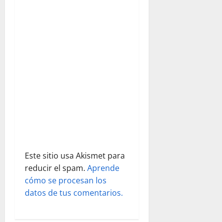
e
e
n
t
r
a
d
Este sitio usa Akismet para
a
reducir el spam.
Aprende
s
cómo se procesan los
datos de tus comentarios.