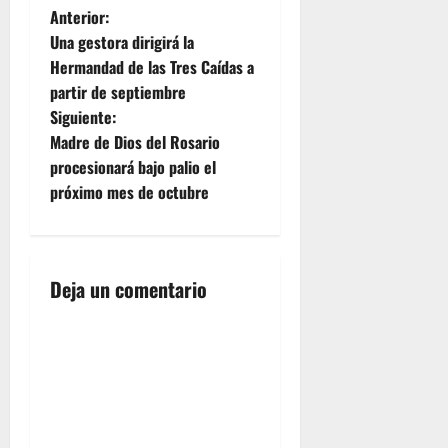
N
Anterior:
Una gestora dirigirá la
a
Hermandad de las Tres Caídas a
partir de septiembre
v
Siguiente:
e
Madre de Dios del Rosario
procesionará bajo palio el
g
próximo mes de octubre
a
c
Deja un comentario
i
ó
n
d