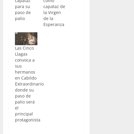
capataz
como
para su
capataz de
paso de
la Virgen
palio
de la
Esperanza
Las Cinco
Llagas
convoca a
sus
hermanos
en Cabildo
Extraordinario
donde su
paso de
palio será
el
principal
protagonista