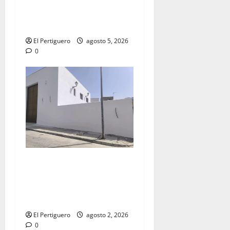
acompañamiento musical de
la Virgen de la Esperanza en
la próxima Semana Santa
El Pertiguero
agosto 5, 2026
0
La Hermandad de la Misión
entra en la recta final para
la bendición de su Casa de
Hermandad
El Pertiguero
agosto 2, 2026
0