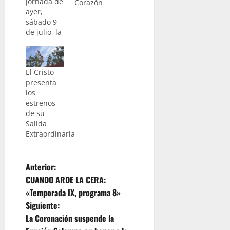
jornada de
Corazón
ayer,
sábado 9
de julio, la
Hermandad
de la
Clemencia
El Cristo
presentó
presenta
la nueva
los
peana para María
estrenos
Santísima
de su
de la
Salida
Salud y
Extraordinaria
Esperanza.
Con la
adquisición de
N
la misma se
Anterior:
sigue
CUANDO ARDE LA CERA:
a
finalizando
«Temporada IX, programa 8»
el paso de
Siguiente:
palio que
v
será
La Coronación suspende la
estrenado