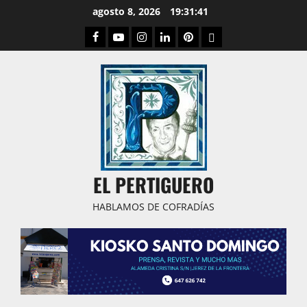
Saltar
agosto 8, 2026
19:31:42
al
Facebook
Youtube
Instagram
Linked
Pinterest
Dribbble
contenido
IN
EL PERTIGUERO
HABLAMOS DE COFRADÍAS