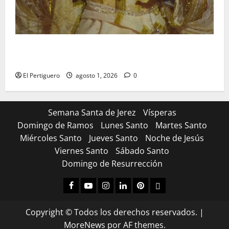
La Hermandad de la Entrega celebra la festividad de
la Reina de los Angeles
El Pertiguero
agosto 1, 2026
0
Semana Santa de Jerez
Vísperas
Domingo de Ramos
Lunes Santo
Martes Santo
Miércoles Santo
Jueves Santo
Noche de Jesús
Viernes Santo
Sábado Santo
Domingo de Resurrección
Facebook
Youtube
Instagram
Linked
Pinterest
Dribbble
IN
Copyright © Todos los derechos reservados.
|
MoreNews
por AF themes.