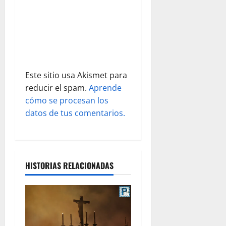
t
r
a
d
Este sitio usa Akismet para
reducir el spam.
Aprende
a
cómo se procesan los
s
datos de tus comentarios.
HISTORIAS RELACIONADAS