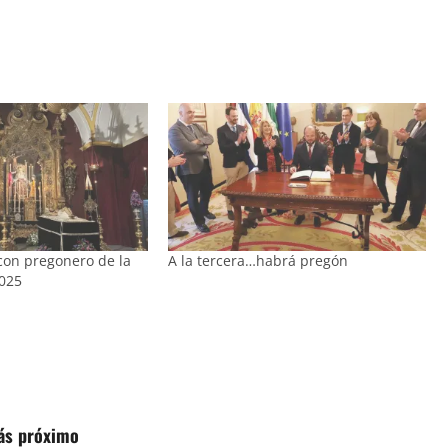
 con pregonero de la
A la tercera…habrá pregón
025
más próximo