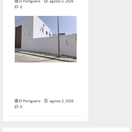
El Pertiguero
agosto 5, 2026
0
La Hermandad de la Misión
entra en la recta final para
la bendición de su Casa de
Hermandad
El Pertiguero
agosto 2, 2026
0