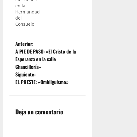
en la
Hermandad
del
Consuelo
N
Anterior:
A PIE DE PASO: «El Cristo de la
a
Esperanza en la calle
Chancillería»
v
Siguiente:
e
EL PRESTE: «Ombliguismo»
g
a
Deja un comentario
c
i