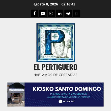
Saltar
agosto 8, 2026
02:16:44
al
Facebook
Youtube
Instagram
Linked
Pinterest
Dribbble
contenido
IN
EL PERTIGUERO
HABLAMOS DE COFRADÍAS