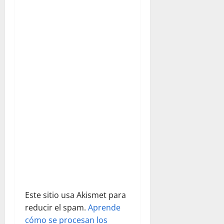
ó
n
d
e
e
n
t
r
a
Este sitio usa Akismet para
d
reducir el spam.
Aprende
cómo se procesan los