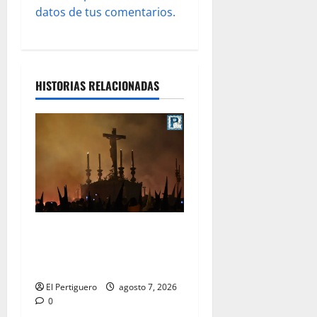
a
datos de tus comentarios.
s
HISTORIAS RELACIONADAS
La Hermandad de la Viga
celebra este viernes su
tradicional pregón
El Pertiguero
agosto 7, 2026
0