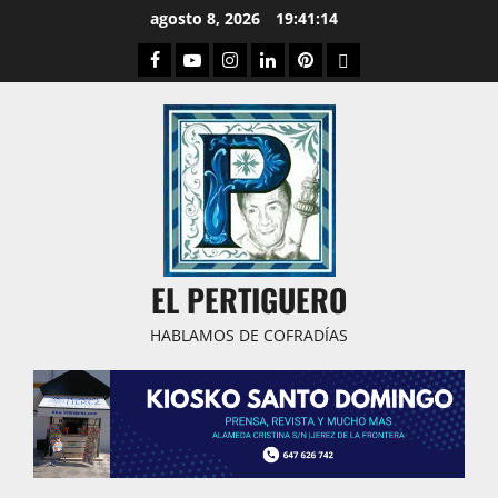
Saltar
agosto 8, 2026
19:41:15
al
Facebook
Youtube
Instagram
Linked
Pinterest
Dribbble
contenido
IN
EL PERTIGUERO
HABLAMOS DE COFRADÍAS