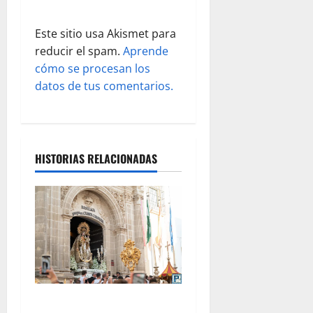
d
Este sitio usa Akismet para
a
reducir el spam.
Aprende
s
cómo se procesan los
datos de tus comentarios.
HISTORIAS RELACIONADAS
La procesión de la Virgen