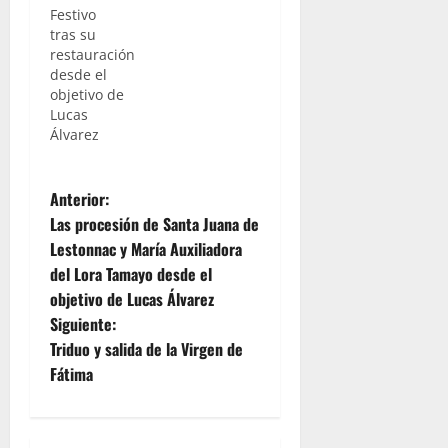
Festivo
tras su
restauración
desde el
objetivo de
Lucas
Álvarez
N
Anterior:
Las procesión de Santa Juana de
a
Lestonnac y María Auxiliadora
del Lora Tamayo desde el
v
objetivo de Lucas Álvarez
e
Siguiente:
Triduo y salida de la Virgen de
g
Fátima
a