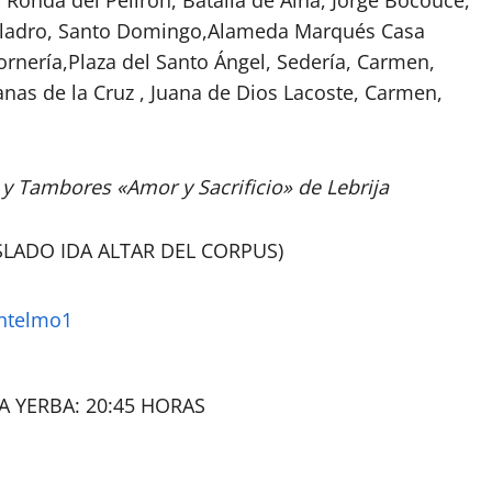
 Ronda del Pelirón, Batalla de Aína, Jorge Bocouce,
 Aladro, Santo Domingo,Alameda Marqués Casa
ornería,Plaza del Santo Ángel, Sedería, Carmen,
nas de la Cruz , Juana de Dios Lacoste, Carmen,
y Tambores «Amor y Sacrificio» de Lebrija
LADO IDA ALTAR DEL CORPUS)
LA YERBA: 20:45 HORAS