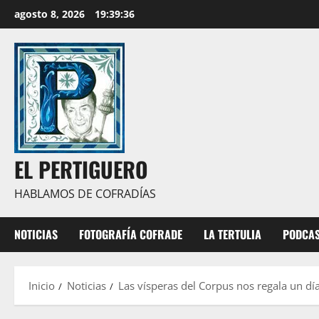
Saltar
agosto 8, 2026
19:39:37
al
contenido
EL PERTIGUERO
HABLAMOS DE COFRADÍAS
NOTICIAS
FOTOGRAFÍA COFRADE
LA TERTULIA
PODCA
Inicio
Noticias
Las vísperas del Corpus nos regala un día