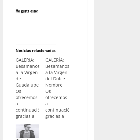
Me gusta esto:
Noticias relacionadas
GALERÍA:
GALERÍA:
Besamanos
Besamanos
a la Virgen
a la Virgen
de
del Dulce
Guadalupe
Nombre
Os
Os
ofrecemos
ofrecemos
a
a
continuación,
continuación,
gracias a
gracias a
nuestro
nuestro
compañero
compañero
Lucas
Lucas