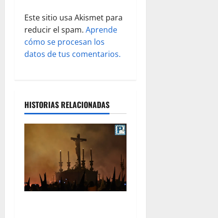
d
Este sitio usa Akismet para
a
reducir el spam.
Aprende
s
cómo se procesan los
datos de tus comentarios.
HISTORIAS RELACIONADAS
La Hermandad de la Viga
celebra este viernes su