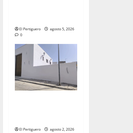
acompañamiento musical de
la Virgen de la Esperanza en
la próxima Semana Santa
El Pertiguero
agosto 5, 2026
0
La Hermandad de la Misión
entra en la recta final para
la bendición de su Casa de
Hermandad
El Pertiguero
agosto 2, 2026