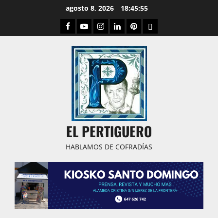
Saltar
agosto 8, 2026
18:45:56
al
Facebook
Youtube
Instagram
Linked
Pinterest
Dribbble
contenido
IN
EL PERTIGUERO
HABLAMOS DE COFRADÍAS