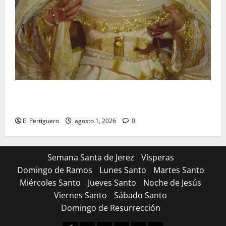
La Hermandad de la Entrega celebra la festividad de
la Reina de los Angeles
El Pertiguero
agosto 1, 2026
0
Semana Santa de Jerez
Vísperas
Domingo de Ramos
Lunes Santo
Martes Santo
Miércoles Santo
Jueves Santo
Noche de Jesús
Viernes Santo
Sábado Santo
Domingo de Resurrección