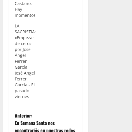
Castaño.-
Hay
momentos
en la vida
LA
en que
SACRISTIA:
todos nos
«Empezar
preguntamos
de cero»
sobre la
por José
presencia
Ángel
o la
Ferrer
existencia de
García
Dios.
José Ángel
Sabemos
Ferrer
que lo
García.- El
podemos
pasado
encontrar
viernes
en el
tuvo lugar
Sagrario o
en el
podemos
N
convento
Anterior:
encontrarlo
de
en
En Semana Santa nos
capuchinos
a
cualquiera
encontraréis en nuestras redes
un año