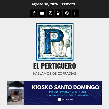
Saltar
agosto 10, 2026
11:05:30
al
Facebook
Youtube
Instagram
Linked
Pinterest
Dribbble
contenido
IN
EL PERTIGUERO
HABLAMOS DE COFRADÍAS