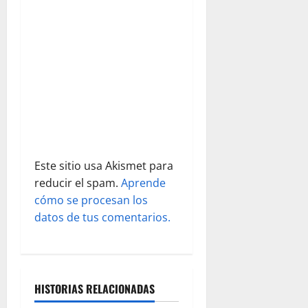
e
n
t
r
a
d
Este sitio usa Akismet para
a
reducir el spam.
Aprende
s
cómo se procesan los
datos de tus comentarios.
HISTORIAS RELACIONADAS