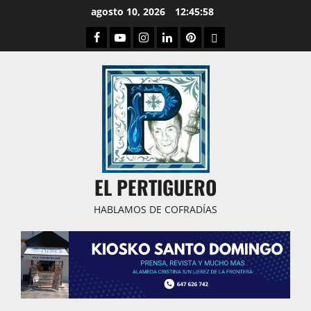
Saltar
agosto 10, 2026
12:45:59
al
Facebook
Youtube
Instagram
Linked
Pinterest
Dribbble
contenido
IN
EL PERTIGUERO
HABLAMOS DE COFRADÍAS