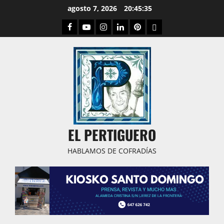
Saltar
agosto 7, 2026
20:45:35
al
Facebook
Youtube
Instagram
Linked
Pinterest
Dribbble
contenido
IN
EL PERTIGUERO
HABLAMOS DE COFRADÍAS