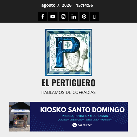
Saltar
agosto 7, 2026
15:14:57
al
Facebook
Youtube
Instagram
Linked
Pinterest
Dribbble
contenido
IN
EL PERTIGUERO
HABLAMOS DE COFRADÍAS