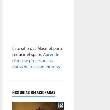
n
t
r
a
d
Este sitio usa Akismet para
a
reducir el spam.
Aprende
s
cómo se procesan los
datos de tus comentarios.
HISTORIAS RELACIONADAS