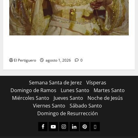
La Hermandad de la Entrega celebra la festividad de
la Reina de los Angeles
El Pertiguero
agosto 1, 2026
0
Semana Santa de Jerez
Vísperas
Domingo de Ramos
Lunes Santo
Martes Santo
Miércoles Santo
Jueves Santo
Noche de Jesús
Viernes Santo
Sábado Santo
Domingo de Resurrección
Facebook
Youtube
Instagram
Linked
Pinterest
Dribbble
IN