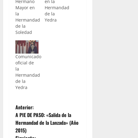
Hermano
en la
Mayor en
Hermandad
la
de la
Hermandad
Yedra
de la
Soledad
Comunicado
oficial de
la
Hermandad
de la
Yedra
N
Anterior:
A PIE DE PASO: «Salida de la
a
Hermandad de la Lanzada» (Año
2015)
v