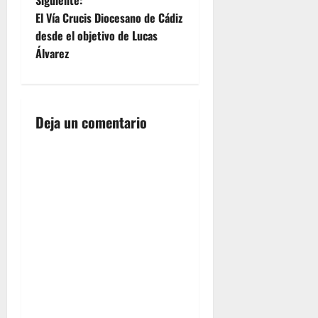
Siguiente:
e
El Vía Crucis Diocesano de Cádiz
desde el objetivo de Lucas
g
Álvarez
a
c
Deja un comentario
i
ó
n
d
e
e