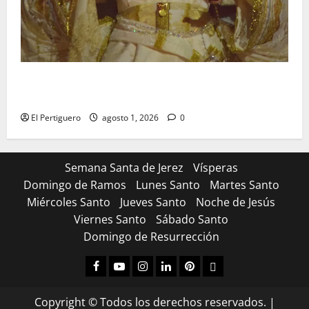
La Hermandad de la Entrega celebra la festividad de
la Reina de los Angeles
El Pertiguero
agosto 1, 2026
0
Semana Santa de Jerez
Vísperas
Domingo de Ramos
Lunes Santo
Martes Santo
Miércoles Santo
Jueves Santo
Noche de Jesús
Viernes Santo
Sábado Santo
Domingo de Resurrección
Facebook
Youtube
Instagram
Linked
Pinterest
Dribbble
IN
Copyright © Todos los derechos reservados.
|