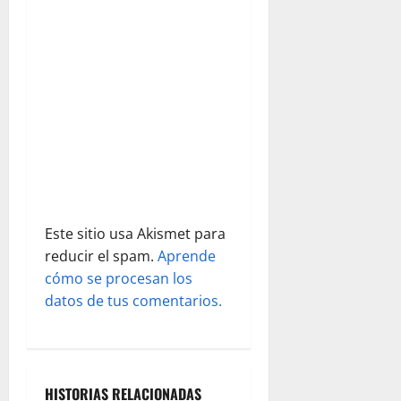
d
e
e
n
t
r
a
Este sitio usa Akismet para
reducir el spam.
Aprende
d
cómo se procesan los
datos de tus comentarios.
a
s
HISTORIAS RELACIONADAS