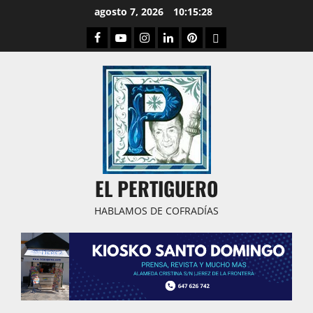
Saltar
agosto 7, 2026
10:15:29
al
Facebook
Youtube
Instagram
Linked
Pinterest
Dribbble
contenido
IN
EL PERTIGUERO
HABLAMOS DE COFRADÍAS