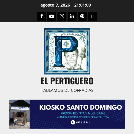
Saltar
agosto 7, 2026
21:01:10
al
Facebook
Youtube
Instagram
Linked
Pinterest
Dribbble
contenido
IN
EL PERTIGUERO
HABLAMOS DE COFRADÍAS