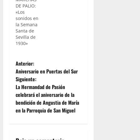
DE PALIO:
«Los
sonidos en
la Semana
Santa de
Sevilla de
1930»
N
Anterior:
Aniversario en Puertas del Sur
a
Siguiente:
La Hermandad de Pasión
v
celebrará el aniversario de la
e
bendición de Angustia de María
en la Parroquia de San Miguel
g
a