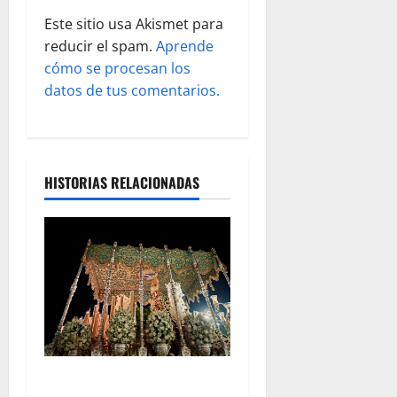
d
Este sitio usa Akismet para
reducir el spam.
Aprende
a
cómo se procesan los
s
datos de tus comentarios.
HISTORIAS RELACIONADAS
Tertulia Balance de la