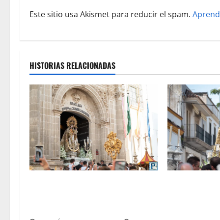
r
Este sitio usa Akismet para reducir el spam.
Aprend
a
d
a
HISTORIAS RELACIONADAS
s
La procesión de la Virgen del
El traslado de
Carmen Coronada, por Miguel A.
Coronada para 
Gómez
Centro de Salu