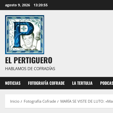
Saltar
agosto 9, 2026
13:20:56
al
contenido
EL PERTIGUERO
HABLAMOS DE COFRADÍAS
NOTICIAS
FOTOGRAFÍA COFRADE
LA TERTULIA
PODCA
Inicio
Fotografía Cofrade
MARÍA SE VISTE DE LUTO: «Marí