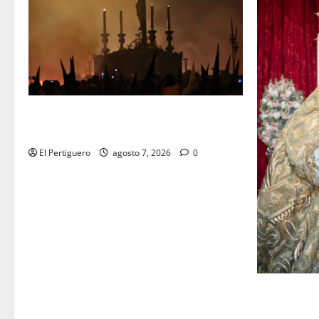
La Hermandad de la Viga celebra este
viernes su tradicional pregón
El Pertiguero
agosto 7, 2026
0
La Yedra c
musical de 