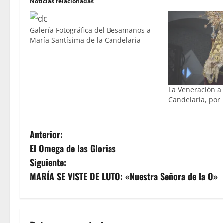
Noticias relacionadas
Galería Fotográfica del Besamanos a
María Santísima de la Candelaria
La Veneración a
Candelaria, por
N
Anterior:
El Omega de las Glorias
a
Siguiente:
v
MARÍA SE VISTE DE LUTO: «Nuestra Señora de la O»
e
g