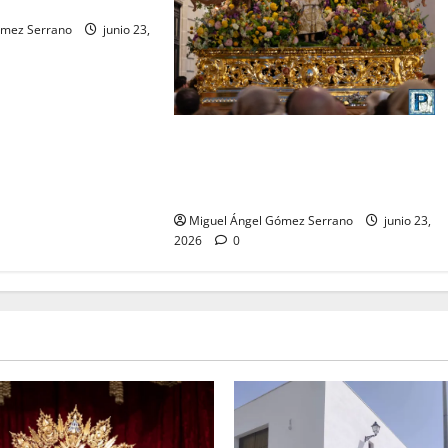
iguel A. Gómez
ómez Serrano
junio 23,
La procesión de la Divina Pastora
de San Dionisio, por Miguel A.
Gómez
Miguel Ángel Gómez Serrano
junio 23,
2026
0