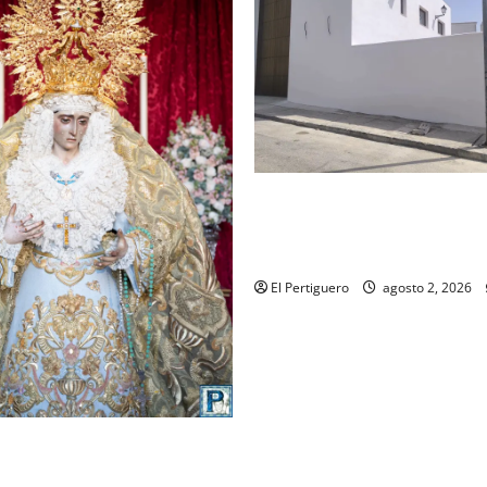
La Hermandad de la Misión en
recta final para la bendición
de Hermandad
El Pertiguero
agosto 2, 2026
ompleta el acompañamiento
la Virgen de la Esperanza en