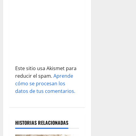
e
n
t
r
a
Este sitio usa Akismet para
d
reducir el spam.
Aprende
cómo se procesan los
a
datos de tus comentarios.
s
HISTORIAS RELACIONADAS