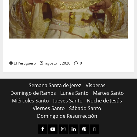
La Hermandad de la Entrega celebra la festividad de
la Reina de los Angeles
El Pertiguero
agosto 1, 2026
0
Semana Santa de Jerez
Vísperas
Domingo de Ramos
Lunes Santo
Martes Santo
Miércoles Santo
Jueves Santo
Noche de Jesús
Viernes Santo
Sábado Santo
Domingo de Resurrección
Facebook
Youtube
Instagram
Linked
Pinterest
Dribbble