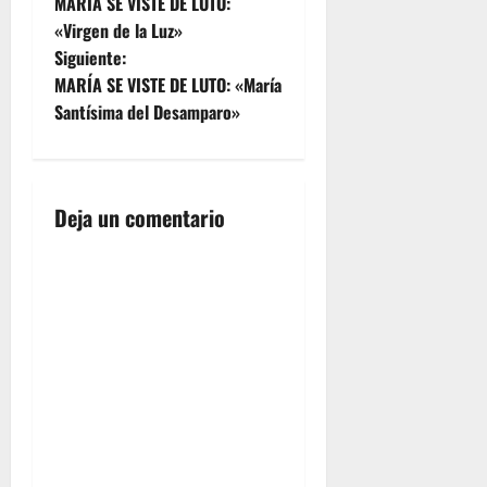
MARÍA SE VISTE DE LUTO:
a
María de
«Virgen de la Luz»
las
Siguiente:
Lágrimas
v
ACCEDE A
MARÍA SE VISTE DE LUTO: «María
LA
e
Santísima del Desamparo»
GALERIA
COMPLETA
g
PINCHANDO
AQUÍ
a
Deja un comentario
c
i
ó
n
d
e