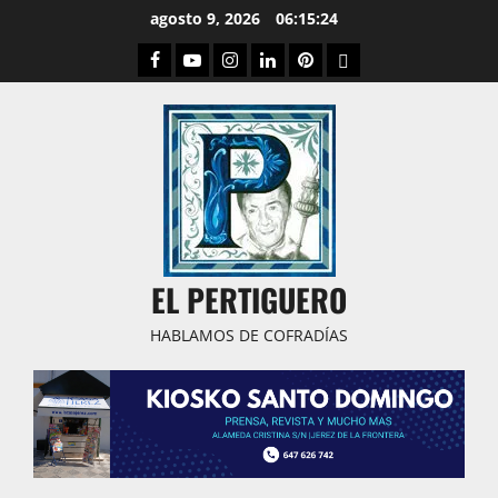
Saltar
agosto 9, 2026
06:15:25
al
Facebook
Youtube
Instagram
Linked
Pinterest
Dribbble
contenido
IN
EL PERTIGUERO
HABLAMOS DE COFRADÍAS