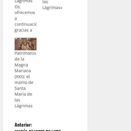
Lágrimas
las
Os
Lágrimas»
ofrecemos
a
continuación,
gracias a
nuestro
compañero
Lucas
Patrimonio
Álvarez y
de la
Roberto
Magna
Álvarez de
Mariana
“La Pasión
(XXII): el
Digital”,
manto de
una
Santa
galería con
María de
fotos de lo
las
que fue en
Lágrimas
la jornada
de ayer, el
tradicional
N
besamanos
Anterior:
a Santa