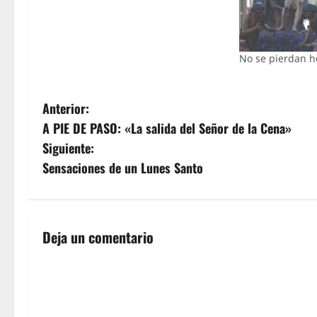
No se pierdan 
N
Anterior:
A PIE DE PASO: «La salida del Señor de la Cena»
a
Siguiente:
v
Sensaciones de un Lunes Santo
e
g
Deja un comentario
a
c