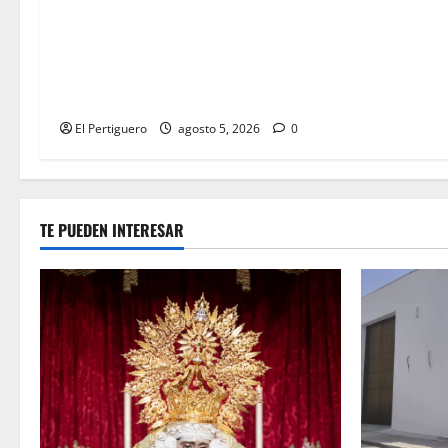
La Yedra completa el
acompañamiento musical de la
Virgen de la Esperanza en la
próxima Semana Santa
El Pertiguero
agosto 5, 2026
0
TE PUEDEN INTERESAR