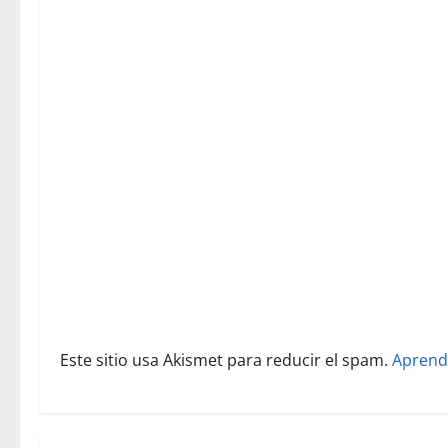
i
ó
n
d
e
e
n
t
r
Este sitio usa Akismet para reducir el spam.
Aprend
a
d