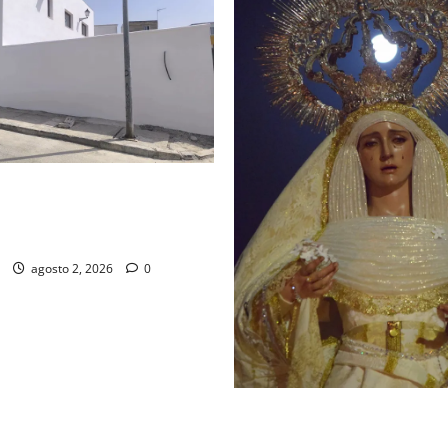
d de la Misión entra en la
para la bendición de su Casa
dad
agosto 2, 2026
0
La Hermandad de la Entrega c
festividad de la Reina de los