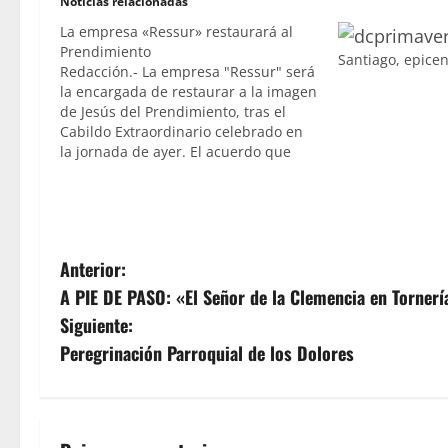
Noticias relacionadas
La empresa «Ressur» restaurará al
Prendimiento
Santiago, epice
Redacción.- La empresa "Ressur" será
la encargada de restaurar a la imagen
de Jesús del Prendimiento, tras el
Cabildo Extraordinario celebrado en
la jornada de ayer. El acuerdo que
han ratificado los hermanos pasa por
intervenir de manera parcial a la talla
por lo que no se le tocará en…
N
Anterior:
A PIE DE PASO: «El Señor de la Clemencia en Tornerí
a
Siguiente:
v
Peregrinación Parroquial de los Dolores
e
g