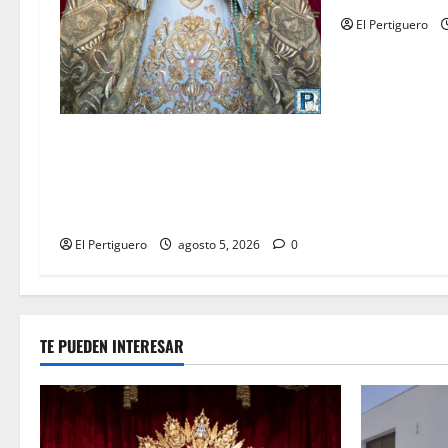
El Pertiguero
La Yedra completa el
acompañamiento musical de la
Virgen de la Esperanza en la
próxima Semana Santa
El Pertiguero
agosto 5, 2026
0
TE PUEDEN INTERESAR