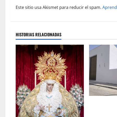
r
Este sitio usa Akismet para reducir el spam.
Aprend
a
d
a
HISTORIAS RELACIONADAS
s
La Hermandad 
en la recta fin
de su Casa de