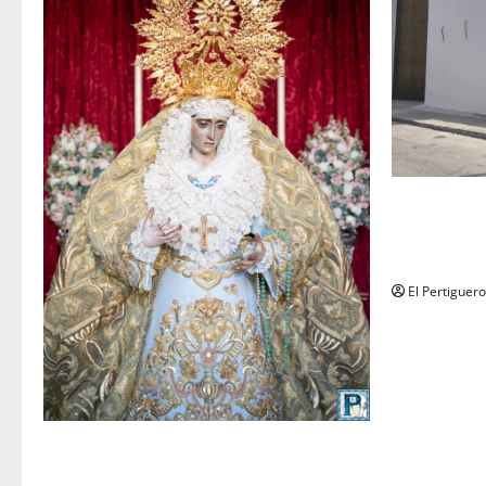
La Hermanda
recta final 
de Herman
El Pertiguero
La Yedra completa el acompañamiento
musical de la Virgen de la Esperanza en