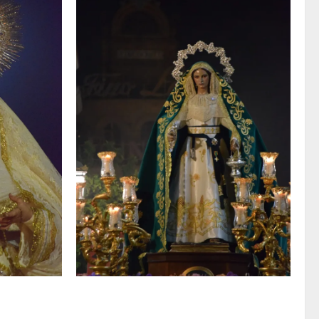
elebra la
Santa Marta bendice las calles de Jerez
 Angeles
en su tradicional procesión de alabanzas