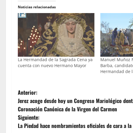
Noticias relacionadas
La Hermandad de la Sagrada Cena ya
Manuel Muñoz N
cuenta con nuevo Hermano Mayor
Barba, candidato
Hermandad de l
N
Anterior:
Jerez acoge desde hoy un Congreso Mariológico dentr
a
Coronación Canónica de la Virgen del Carmen
v
Siguiente:
La Piedad hace nombramientos oficiales de cara a l
e