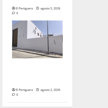
la próxima Semana Santa
El Pertiguero
agosto 5, 2026
0
La Hermandad de la Misión
entra en la recta final para
la bendición de su Casa de
Hermandad
El Pertiguero
agosto 2, 2026
0