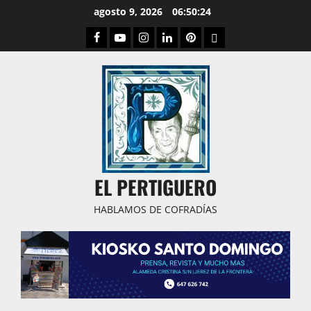
Saltar
agosto 9, 2026
06:50:25
al
Facebook
Youtube
Instagram
Linked
Pinterest
Dribbble
contenido
IN
EL PERTIGUERO
HABLAMOS DE COFRADÍAS