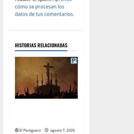
cómo se procesan los
a
datos de tus comentarios.
s
HISTORIAS RELACIONADAS
La Hermandad de la Viga
celebra este viernes su
tradicional pregón
El Pertiguero
agosto 7, 2026