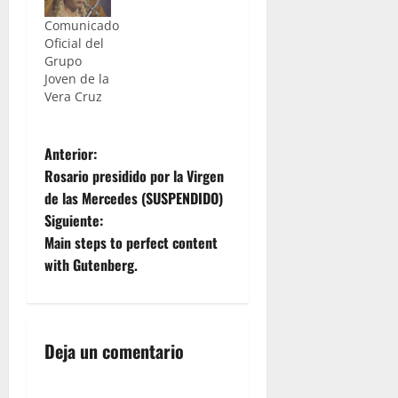
Comunicado
Oficial del
Grupo
Joven de la
Vera Cruz
N
Anterior:
Rosario presidido por la Virgen
a
de las Mercedes (SUSPENDIDO)
Siguiente:
v
Main steps to perfect content
e
with Gutenberg.
g
a
Deja un comentario
c