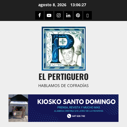
Saltar
agosto 8, 2026
13:06:28
al
Facebook
Youtube
Instagram
Linked
Pinterest
Dribbble
contenido
IN
EL PERTIGUERO
HABLAMOS DE COFRADÍAS