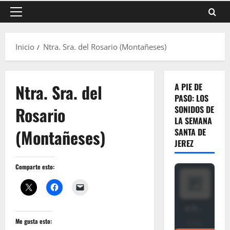
Menú
principal
Inicio
Ntra. Sra. del Rosario (Montañeses)
Ntra. Sra. del
A PIE DE
PASO: LOS
Rosario
SONIDOS DE
LA SEMANA
(Montañeses)
SANTA DE
JEREZ
Comparte esto:
Me gusta esto: