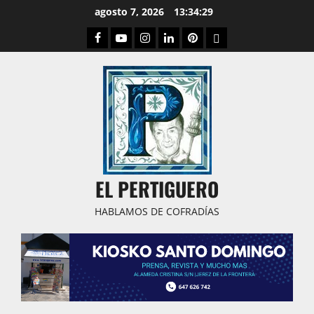
Saltar
agosto 7, 2026
13:34:30
al
Facebook
Youtube
Instagram
Linked
Pinterest
Dribbble
contenido
IN
EL PERTIGUERO
HABLAMOS DE COFRADÍAS